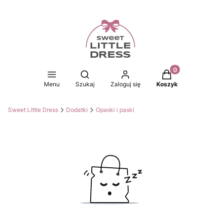
Produkty w koszy
Otwórz wyszukiwarkę
Menu
Szukaj
Zaloguj się
Koszyk
Sweet Little Dress
Dodatki
Opaski i paski