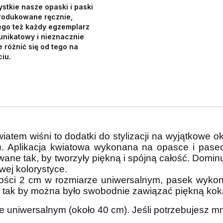
stkie nasze opaski i paski
rodukowane ręcznie,
ego też każdy egzemplarz
 unikatowy i nieznacznie
 różnić się od tego na
ciu.
iatem wiśni to dodatki do stylizacji na wyjątkowe o
u. Aplikacja kwiatowa wykonana na opasce i pasec
ane tak, by tworzyły piękną i spójną całość. Dominu
ej kolorystyce.
ści 2 cm w rozmiarze uniwersalnym, pasek wykona
, tak by można było swobodnie zawiązać piękną kok
e uniwersalnym (około 40 cm). Jeśli potrzebujesz m