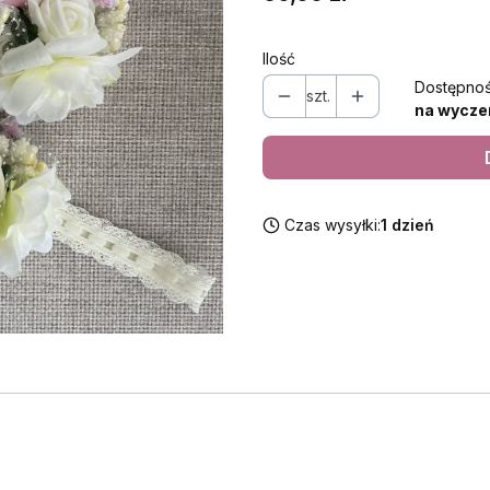
Ilość
Dostępnoś
szt.
na wycze
Czas wysyłki:
1 dzień