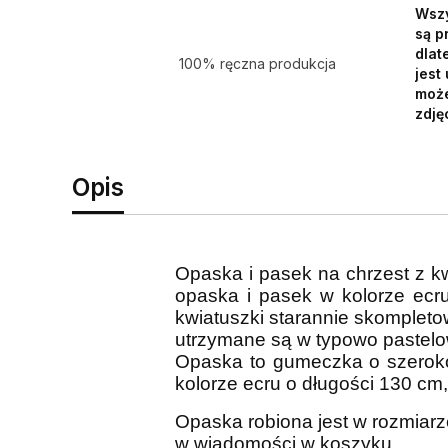
Wszy
są p
dlat
100% ręczna produkcja
jest
może
zdję
Opis
Opaska i pasek na chrzest z kw
opaska i pasek w kolorze ecr
kwiatuszki starannie skompletow
utrzymane są w typowo pastelow
Opaska to gumeczka o szeroko
kolorze ecru o długości 130 cm
Opaska robiona jest w rozmiarz
w wiadomości w koszyku.