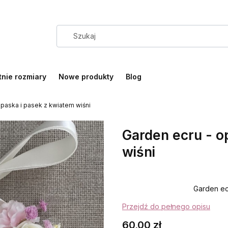
tnie rozmiary
Nowe produkty
Blog
opaska i pasek z kwiatem wiśni
Garden ecru - o
wiśni
Garden ec
Przejdź do pełnego opisu
Cena
60,00 zł