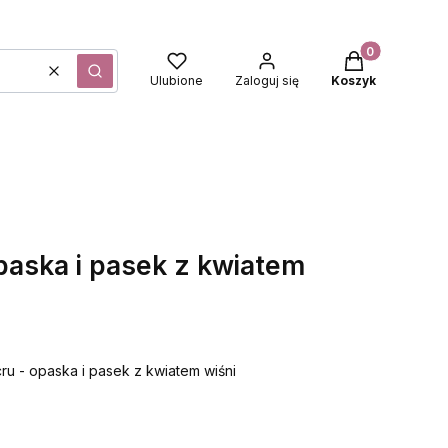
Produkty w kos
Wyczyść
Szukaj
Ulubione
Zaloguj się
Koszyk
paska i pasek z kwiatem
ru - opaska i pasek z kwiatem wiśni