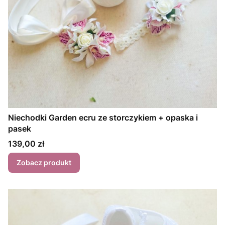
Niechodki Garden ecru ze storczykiem + opaska i
pasek
Cena
139,00 zł
Zobacz produkt