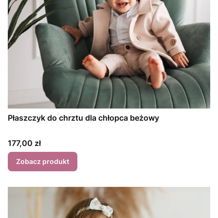
Płaszczyk do chrztu dla chłopca beżowy
Cena
177,00 zł
Zobacz produkt