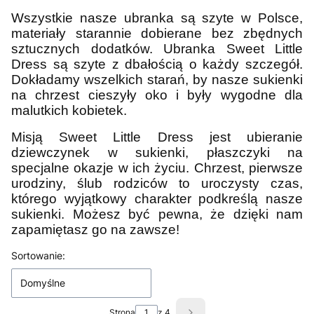
Wszystkie nasze ubranka są szyte w Polsce,
materiały starannie dobierane bez zbędnych
sztucznych dodatków. Ubranka Sweet Little
Dress są szyte z dbałością o każdy szczegół.
Dokładamy wszelkich starań, by nasze sukienki
na chrzest cieszyły oko i były wygodne dla
malutkich kobietek.
Misją Sweet Little Dress jest ubieranie
dziewczynek w sukienki, płaszczyki na
specjalne okazje w ich życiu. Chrzest, pierwsze
urodziny, ślub rodziców to uroczysty czas,
którego wyjątkowy charakter podkreślą nasze
sukienki. Możesz być pewna, że dzięki nam
zapamiętasz go na zawsze!
Lista produktów
Sortowanie:
Domyślne
Strona
z 4