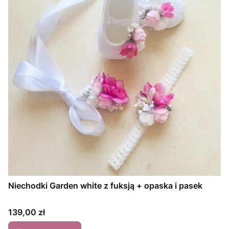
Niechodki Garden white z fuksją + opaska i pasek
Cena
139,00 zł