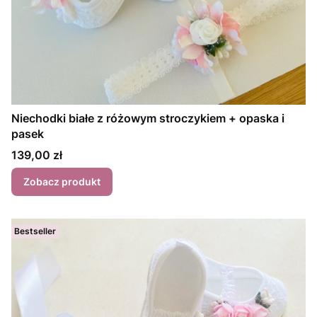
Niechodki białe z różowym stroczykiem + opaska i
pasek
Cena
139,00 zł
Zobacz produkt
Bestseller