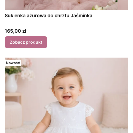
Sukienka ażurowa do chrztu Jaśminka
Cena
165,00 zł
Zobacz produkt
Nowość